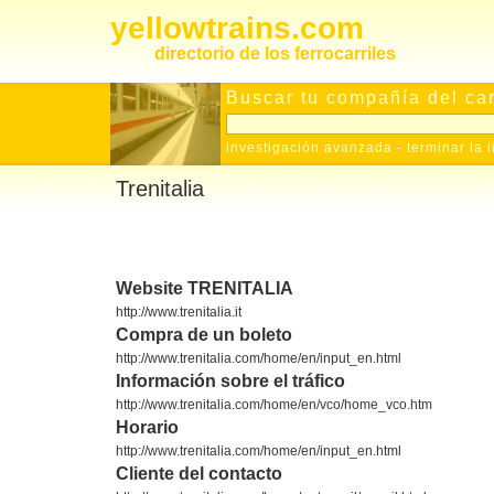
yellowtrains.com
directorio de los ferrocarriles
Buscar tu compañía del carr
investigación avanzada
-
terminar la 
Trenitalia
Website TRENITALIA
http://www.trenitalia.it
Compra de un boleto
http://www.trenitalia.com/home/en/input_en.html
Información sobre el tráfico
http://www.trenitalia.com/home/en/vco/home_vco.htm
Horario
http://www.trenitalia.com/home/en/input_en.html
Cliente del contacto