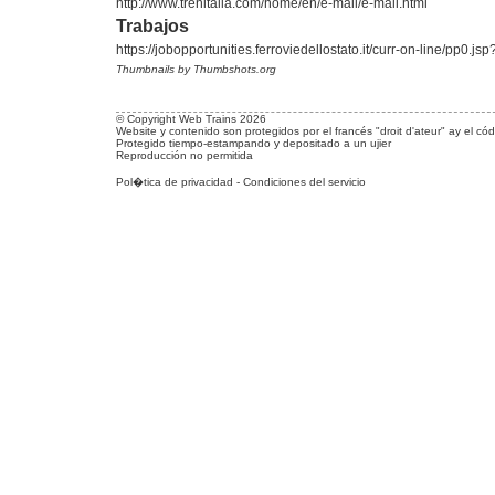
http://www.trenitalia.com/home/en/e-mail/e-mail.html
Trabajos
https://jobopportunities.ferroviedellostato.it/curr-on-line/pp0.jsp
Thumbnails by Thumbshots.org
© Copyright Web Trains 2026
Website y contenido son protegidos por el francés "droit d'ateur" ay el códi
Protegido tiempo-estampando y depositado a un ujier
Reproducción no permitida
Pol�tica de privacidad
-
Condiciones del servicio